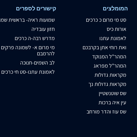
המומלצים
קישורים לספרים
סט מי מרום כ כרכים
שמועות ראיה- בראשית שמו
אורות כיס
חזון עובדיה
לאמונת עתנו
מדרש רבה-ה כרכים
ואת רוחי אתן בקרבכם
מי מרום א- לשמונה פרקים
להרמבם
המהר"ל המנוקד
לב השמים-חנוכה
המהר"ל מפראג
לאמונת עתנו-סט חי כרכים
מקראות גדולות
מקראות גדולות נך
שס שוטנשטיין
עין איה ברכות
שס עוז והדר מורחב