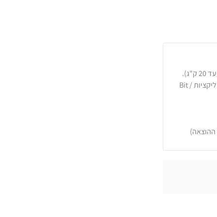
כרטיסי אשראי, PayPal, העברה בנקאית או באפליקציות Bit /
 ההוצאה)