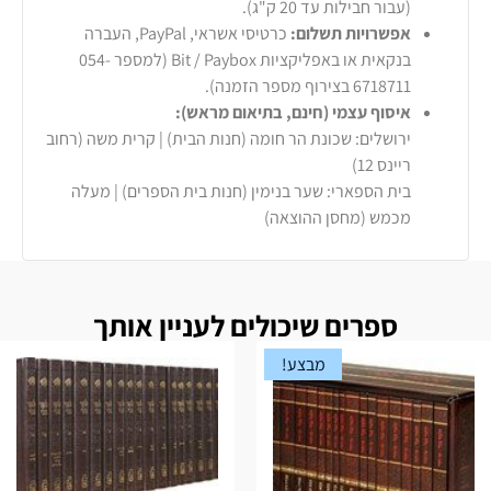
(עבור חבילות עד 20 ק"ג).
אפשרויות תשלום:
כרטיסי אשראי, PayPal, העברה
בנקאית או באפליקציות Bit / Paybox (למספר 054-
6718711 בצירוף מספר הזמנה).
איסוף עצמי (חינם, בתיאום מראש):
ירושלים: שכונת הר חומה (חנות הבית) | קרית משה (רחוב
ריינס 12)
בית הספארי: שער בנימין (חנות בית הספרים) | מעלה
מכמש (מחסן ההוצאה)
ספרים שיכולים לעניין אותך
מבצע!