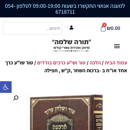
למענה אנושי התקשרו בשעות 09:00-19:00 לטלפון
054-
6718711
0
₪
0.00
עמוד הבית
/
הלכה
/
טור וש"ע כרכים בודדים
/ טור שו"ע כרך
אחד או"ח ב -ברכות השחר ,ק"ש , תפילה
פתח סרגל נ