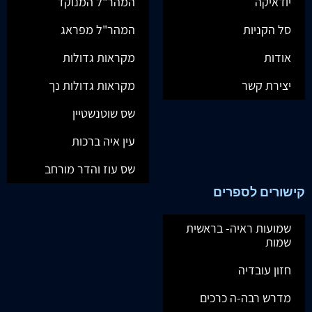
יודאיקה
המהר"ל המנוקד
סל הקניות
המהר"ל מפראג
אודות
מקראות גדולות
יצירת קשר
מקראות גדולות נך
שס שוטנשטיין
עין איה ברכות
שס עוז והדר מורחב
קישורים לספרים
שמועות ראיה- בראשית
שמות
חזון עובדיה
מדרש רבה-ה כרכים