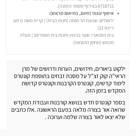
6718711 בצירוף מספר הזמנה).
איסוף עצמי (חינם, בתיאום מראש):
ירושלים: שכונת הר חומה (חנות הבית) | קרית משה (רחוב
ריינס 12)
בית הספארי: שער בנימין (חנות בית הספרים) | מעלה
מכמש (מחסן ההוצאה)
ילקוט ביאורים, חידושים, הערות ודרושים של מרן
הראי"ה קוק זצ"ל על מסכת זבחים בתוספת קונטרס
לימוד קדשים, קונטרס הקרבנות וקונטרס קדושת
המקדש בזמן הזה.
בספר קונטרס חדש בנושא קורבנות ועבודת המקדש
שרואה אור בצורה מלאה בפעם הראשונה .אלו כתבים
שלא יצאו לאור בצורה שלמה וערוכה .