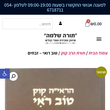
למענה אנושי התקשרו בשעות 09:00-19:00 לטלפון
054-
6718711
0
₪
0.00
עמוד הבית
/
תורת הרב קוק
/ טוב רואי – זבחים
פתח סרגל נ
מבצע!