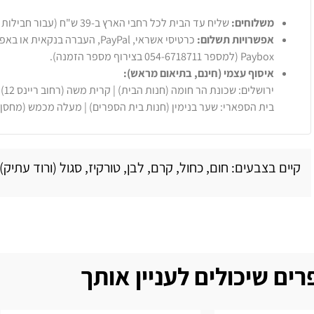
משלוחים:
שליח עד הבית לכל רחבי הארץ ב-39 ש"ח (עבור חבילות עד 20 ק"ג).
אפשרויות תשלום:
Paybox (למספר 054-6718711 בצירוף מספר הזמנה).
איסוף עצמי (חינם, בתיאום מראש):
ירושלים: שכונת הר חומה (חנות הבית) | קרית משה (רחוב ריינס 12)
בית הספארי: שער בנימין (חנות בית הספרים) | מעלה מכמש (מחסן
קיים בצבעים: חום, כחול, קרם, לבן, טורקיז, סגול (ורוד עתיק)
ים שיכולים לעניין אותך