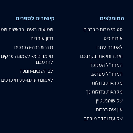
המומלצים
קישורים לספרים
סט מי מרום כ כרכים
שמועות ראיה- בראשית שמו
אורות כיס
חזון עובדיה
לאמונת עתנו
מדרש רבה-ה כרכים
ואת רוחי אתן בקרבכם
מי מרום א- לשמונה פרקים
להרמבם
המהר"ל המנוקד
לב השמים-חנוכה
המהר"ל מפראג
לאמונת עתנו-סט חי כרכים
מקראות גדולות
מקראות גדולות נך
שס שוטנשטיין
עין איה ברכות
שס עוז והדר מורחב