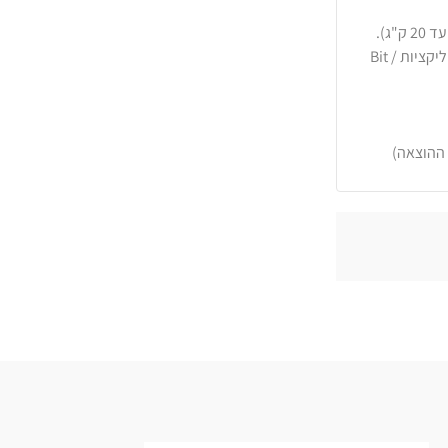
כרטיסי אשראי, PayPal, העברה בנקאית או באפליקציות Bit /
 ההוצאה)