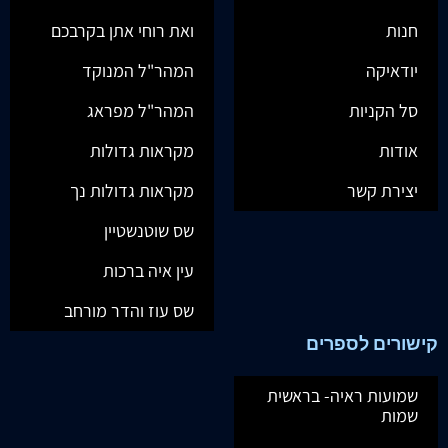
חנות
ואת רוחי אתן בקרבכם
יודאיקה
המהר"ל המנוקד
סל הקניות
המהר"ל מפראג
אודות
מקראות גדולות
יצירת קשר
מקראות גדולות נך
שס שוטנשטיין
עין איה ברכות
שס עוז והדר מורחב
קישורים לספרים
שמועות ראיה- בראשית
שמות