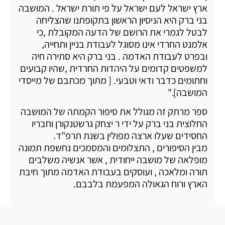
ארץ ישראל לעם ישראל על פי תורת ישראל . המושבה
בני ברק היא הניסיון הראשון בתקופתנו שהצליחה
לבטל לגמרי את הרושם של הדעה המקובלת ,כי
אלמנט החרדי אינו מסוגל לעבודת בניין ותחייה,
ובפרט לעבודת האדמה . בני ברק היא סתירה חיה
למשפטים קדומים על היהדות החרדית ,שהיו קבועים
וחתומים כדבר ודאי וטבעי. [ מתוך מכתבם של מייסדי
המושבה]."
ספר מרתק זה מגולל את סיפור הקמתה של המושבה
החלוצית בני ברק על ידי ר יצחק גרשטנקורן וחבריו
החסידים שעלו ארצה מפולין בשנת תרפ"ד.
מבין הסיפורים , התצלומים והמסמכים נחשפת תמונה
מופלאה של מושבה ייחודית , אשר אנשיה משלבים
תורה ומלאכה , ועוסקים בעבודת האדמה מתוך חיבת
הארץ ורוח הגאולה המפעמת בלבבם.