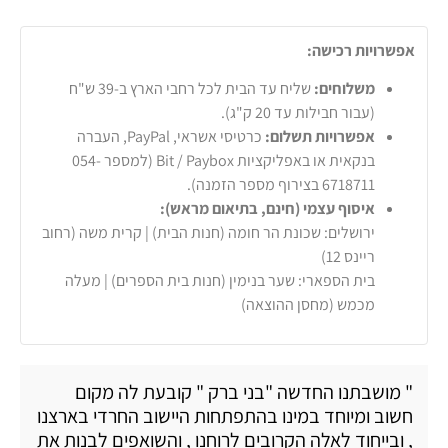
אפשרויות רכישה:
משלוחים:
שליח עד הבית לכל רחבי הארץ ב-39 ש"ח
(עבור חבילות עד 20 ק"ג).
אפשרויות תשלום:
כרטיסי אשראי, PayPal, העברה
בנקאית או באפליקציות Bit / Paybox (למספר 054-
6718711 בצירוף מספר הזמנה).
איסוף עצמי (חינם, בתיאום מראש):
ירושלים: שכונת הר חומה (חנות הבית) | קרית משה (רחוב
ריינס 12)
בית הספארי: שער בנימין (חנות בית הספרים) | מעלה
מכמש (מחסן ההוצאה)
" מושבתנו החדשה "בני ברק " קובעת לה מקום
חשוב ומיוחד במינו בהתפתחות היישוב החרדי בארצנו
, ובייחוד לאלה הקרובים לרוחנו , והשואפים לבנות את