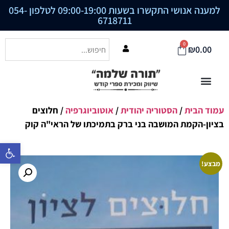
למענה אנושי התקשרו בשעות 09:00-19:00 לטלפון
054-
6718711
0
₪
0.00
עמוד הבית
/
הסטוריה יהודית
/
אוטוביוגרפיה
/ חלוצים
בציון-הקמת המושבה בני ברק בתמיכתו של הראי"ה קוק
פתח סרגל נ
מבצע!