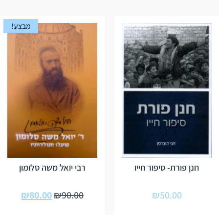
מבצע!
חנן פורת- סיפור חייו
רבי יואל משה סלומון
₪
80.00
₪
90.00
₪
50.00