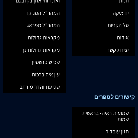
חנות
ואת רוחי אתן בקרבכם
יודאיקה
המהר"ל המנוקד
סל הקניות
המהר"ל מפראג
אודות
מקראות גדולות
יצירת קשר
מקראות גדולות נך
שס שוטנשטיין
עין איה ברכות
שס עוז והדר מורחב
קישורים לספרים
שמועות ראיה- בראשית
שמות
חזון עובדיה