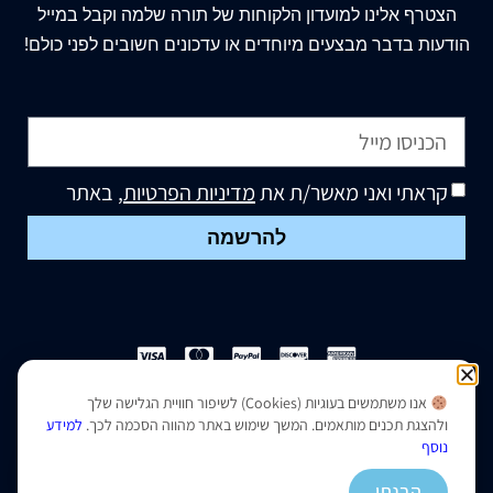
הצטרף
אלינו
למועדון הלקוחות של תורה שלמה וקבל במייל
הודעות בדבר מבצעים מיוחדים או עדכונים חשובים לפני כולם!
קראתי ואני מאשר/ת את
מדיניות הפרטיות
, באתר
להרשמה
אנו משתמשים בעוגיות (Cookies) לשיפור חוויית הגלישה שלך
הצהרת נגישות
|
מדיניות פרטיות
ולהצגת תכנים מותאמים. המשך שימוש באתר מהווה הסכמה לכך.
למידע
נוסף
נבנה ועוצב על ידי –
סמארט סייטס
הבנתי