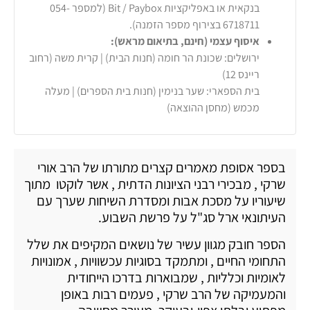
בנקאית או באפליקציות Bit / Paybox (למספר 054-
6718711 בצירוף מספר הזמנה).
איסוף עצמי (חינם, בתיאום מראש):
ירושלים: שכונת הר חומה (חנות הבית) | קרית משה (רחוב
ריינס 12)
בית הספארי: שער בנימין (חנות בית הספרים) | מעלה
מכמש (מחסן ההוצאה)
בספר אסופת מאמרים קצרים מתורתו של הרב אורי
שרקי , מבכירי רבני הציונות הדתית , אשר לוקטו מתוך
שיעוריו על מסכת אבות ומסדרת השיחות שערך עם
העיתונאי ארל סג"ל על פרשת השבוע.
הספר חובק מגוון עשיר של נושאים המקיפים את שלל
התחומי החיים , ומתמקד בסוגיות עכשוויות , אמונויות
לאומיות וכלליות , שמבוארות בדרכו הייחודית
והמעמיקה של הרב שרקי , פעמים רבות באופן