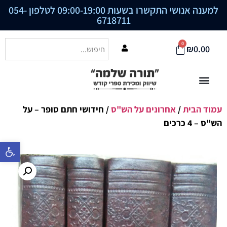
למענה אנושי התקשרו בשעות 09:00-19:00 לטלפון
054-
6718711
0
₪
0.00
עמוד הבית
/
אחרונים על הש"ס
/ חידושי חתם סופר – על
הש"ס – 4 כרכים
פתח סרגל נ