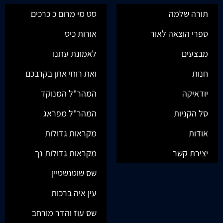
תורה שלמה
סט מי מרום כ כרכים
ספרי הוצאה לאור
אורות כיס
מבצעים
לאמונת עתנו
חנות
ואת רוחי אתן בקרבכם
יודאיקה
המהר"ל המנוקד
סל הקניות
המהר"ל מפראג
אודות
מקראות גדולות
יצירת קשר
מקראות גדולות נך
שס שוטנשטיין
עין איה ברכות
שס עוז והדר מורחב