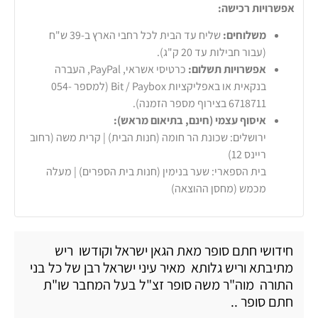
אפשרויות רכישה:
משלוחים:
שליח עד הבית לכל רחבי הארץ ב-39 ש"ח
(עבור חבילות עד 20 ק"ג).
אפשרויות תשלום:
כרטיסי אשראי, PayPal, העברה
בנקאית או באפליקציות Bit / Paybox (למספר 054-
6718711 בצירוף מספר הזמנה).
איסוף עצמי (חינם, בתיאום מראש):
ירושלים: שכונת הר חומה (חנות הבית) | קרית משה (רחוב
ריינס 12)
בית הספארי: שער בנימין (חנות בית הספרים) | מעלה
מכמש (מחסן ההוצאה)
חידושי חתם סופר מאת הגאן ישראל וקודשו ריש
מתיבתא וריש גלותא מאיר עיני ישראל רבן של כל בני
התורה מוה"ר משה סופר זצ"ל בעל המחבר שו"ת
חתם סופר ..