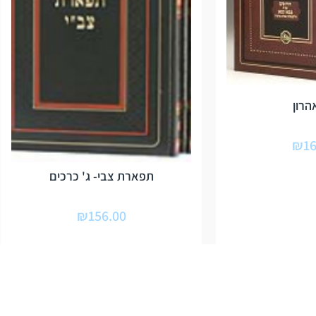
הרון
₪
16
תפארת צבי- ג' כרכים
₪
156.00