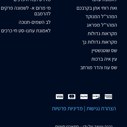
ואת רוחי אתן בקרבכם
מי מרום א- לשמונה פרקים
להרמבם
המהר"ל המנוקד
לב השמים-חנוכה
המהר"ל מפראג
לאמונת עתנו-סט חי כרכים
מקראות גדולות
מקראות גדולות נך
שס שוטנשטיין
עין איה ברכות
שס עוז והדר מורחב
הצהרת נגישות
|
מדיניות פרטיות
נבנה ועוצב על ידי –
סמארט סייטס