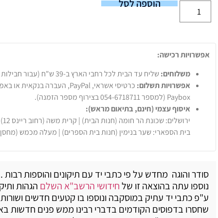
הוספה לסל
אפשרויות רכישה:
משלוחים:
שליח עד הבית לכל רחבי הארץ ב-39 ש"ח (עבור חבילות עד 20 ק"ג).
אפשרויות תשלום:
Paybox (למספר 054-6718711 בצירוף מספר הזמנה).
איסוף עצמי (חינם, בתיאום מראש):
ירושלים: שכונת הר חומה (חנות הבית) | קרית משה (רחוב ריינס 12)
בית הספארי: שער בנימין (חנות בית הספרים) | מעלה מכמש (מחסן
סודר והוגה מחדש על פי כתבי יד עם תיקונים והוספות רבות 
נוספו עתה בהוצאה זו של
חידושי הרשב"א השלם
הגהות ותיק
ע"פ כתבי יד עתיק במוסקבה ונוספו בו קטעים חדשים ושורות 
שחסרו בדפוסים הקודמים בדברי רבינו ממש פנים חדשות באו ל