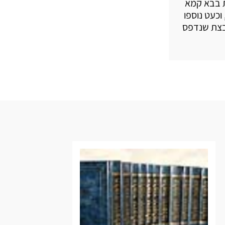
ת בבא קמא
וכעט נוספו
ובצת שנדפס