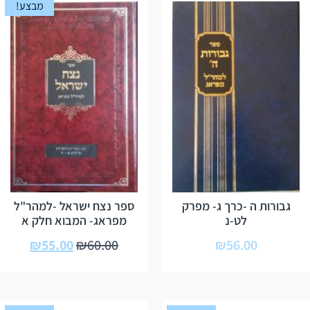
מבצע!
גבורות ה -כרך ג- מפרק
ספר נצח ישראל -למהר"ל
לט-נ
מפראג- המבוא חלק א
₪
55.00
₪
60.00
₪
56.00