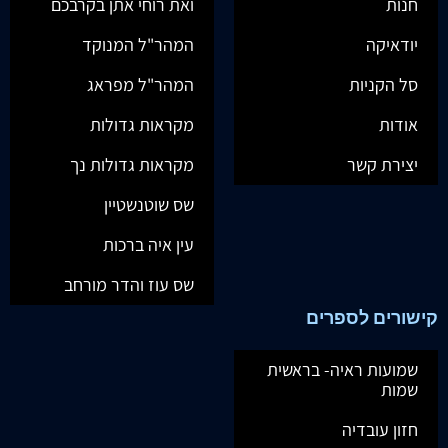
חנות
ואת רוחי אתן בקרבכם
יודאיקה
המהר"ל המנוקד
סל הקניות
המהר"ל מפראג
אודות
מקראות גדולות
יצירת קשר
מקראות גדולות נך
שס שוטנשטיין
עין איה ברכות
שס עוז והדר מורחב
קישורים לספרים
שמועות ראיה- בראשית
שמות
חזון עובדיה