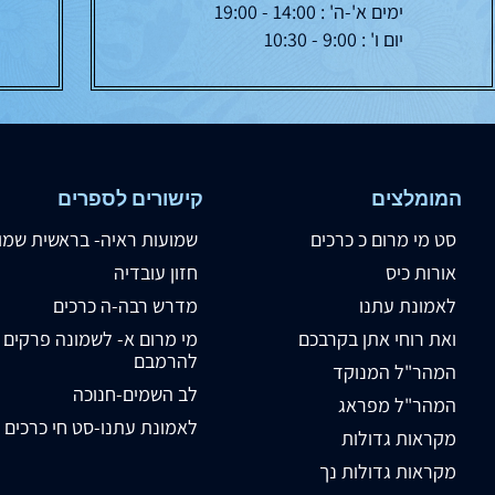
ימים א'-ה' : 14:00 - 19:00
יום ו' : 9:00 - 10:30
המומלצים
קישורים לספרים
סט מי מרום כ כרכים
שמועות ראיה- בראשית שמו
אורות כיס
חזון עובדיה
לאמונת עתנו
מדרש רבה-ה כרכים
ואת רוחי אתן בקרבכם
מי מרום א- לשמונה פרקים
להרמבם
המהר"ל המנוקד
לב השמים-חנוכה
המהר"ל מפראג
לאמונת עתנו-סט חי כרכים
מקראות גדולות
מקראות גדולות נך