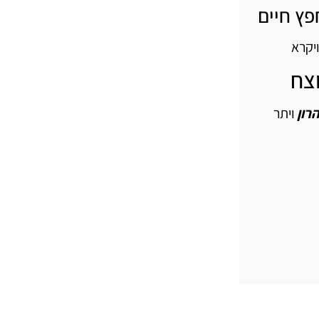
פץ חיים
יקרא
וצח
רון
ויתר