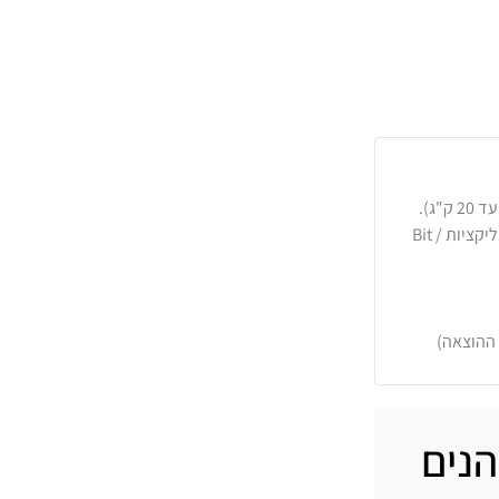
כרטיסי אשראי, PayPal, העברה בנקאית או באפליקציות Bit /
 ההוצאה)
הנים