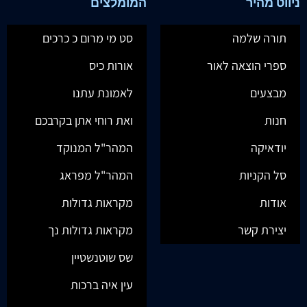
ניווט מהיר
המומלצים
תורה שלמה
סט מי מרום כ כרכים
ספרי הוצאה לאור
אורות כיס
מבצעים
לאמונת עתנו
חנות
ואת רוחי אתן בקרבכם
יודאיקה
המהר"ל המנוקד
סל הקניות
המהר"ל מפראג
אודות
מקראות גדולות
יצירת קשר
מקראות גדולות נך
שס שוטנשטיין
עין איה ברכות