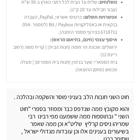
משלוחים:
שליח עד הבית לכל רחבי הארץ ב-39 ש"ח
(עבור חבילות עד 20 ק"ג).
אפשרויות תשלום:
כרטיסי אשראי, PayPal, העברה
בנקאית או באפליקציות Bit / Paybox (למספר 054-
6718711 בצירוף מספר הזמנה).
איסוף עצמי (חינם, בתיאום מראש):
ירושלים: שכונת הר חומה (חנות הבית) | קרית משה (רחוב
ריינס 12)
בית הספארי: שער בנימין (חנות בית הספרים) | מעלה
מכמש (מחסן ההוצאה)
חוט השני חובות הלב בעניני מוסר והשקפה ובהלכה .
והוא מקובץ ממה שנדפס כבר ומפוזר בספרי "חוט
השני " ובתוספות ממה ששמענו מפי רבינו רבי
שמריהו ניסים קרליץ שליט"א וכן ממה שאמר
בשיעורים בענינים אלו וכן עובדות מגדולי ישראל ,
שסיפר רבנו …