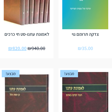
צדקה תרומם גוי
לאמונת עתנו-סט חי כרכים
₪
820.00
₪
940.00
₪
35.00
מבצע!
מבצע!