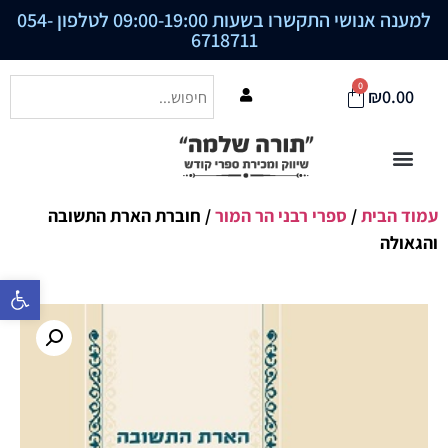
למענה אנושי התקשרו בשעות 09:00-19:00 לטלפון
054-
6718711
0
₪
0.00
עמוד הבית
/
ספרי רבני הר המור
/ חוברת הארת התשובה
והגאולה
פתח סרגל נ