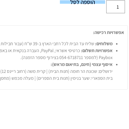
הוספה לסל
אפשרויות רכישה:
משלוחים:
שליח עד הבית לכל רחבי הארץ ב-39 ש"ח (עבור חבילות עד 20 ק"ג).
אפשרויות תשלום:
Paybox (למספר 054-6718711 בצירוף מספר הזמנה).
איסוף עצמי (חינם, בתיאום מראש):
ירושלים: שכונת הר חומה (חנות הבית) | קרית משה (רחוב ריינס 12)
בית הספארי: שער בנימין (חנות בית הספרים) | מעלה מכמש (מחסן