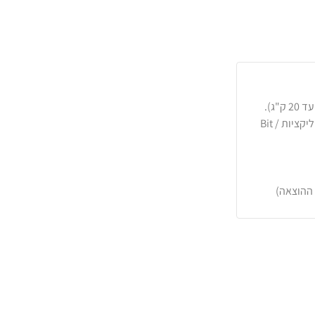
כרטיסי אשראי, PayPal, העברה בנקאית או באפליקציות Bit /
 ההוצאה)