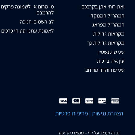
ואת רוחי אתן בקרבכם
מי מרום א- לשמונה פרקים
להרמבם
המהר"ל המנוקד
לב השמים-חנוכה
המהר"ל מפראג
לאמונת עתנו-סט חי כרכים
מקראות גדולות
מקראות גדולות נך
שס שוטנשטיין
עין איה ברכות
שס עוז והדר מורחב
הצהרת נגישות
|
מדיניות פרטיות
נבנה ועוצב על ידי –
סמארט סייטס