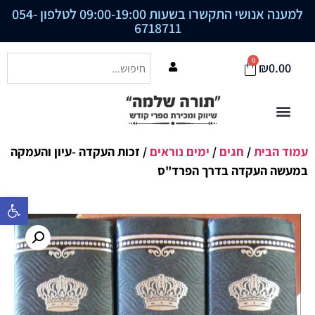
למענה אנושי התקשרו בשעות 09:00-19:00 לטלפון
054-
6718711
0
₪
0.00
עמוד הבית
/
חגים
/
ימים נוראים
/ זכות העקדה -עיון והעמקה
במעשה העקדה בדרך הפרד"ס
פתח סרגל נ