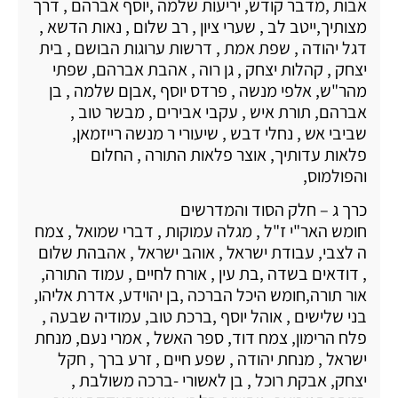
אבות ,מדבר קודש, יריעות שלמה ,יוסף אברהם , דרך
מצותיך,ייטב לב , שערי ציון , רב שלום , נאות הדשא ,
דגל יהודה , שפת אמת , דרשות ערוגות הבושם , בית
יצחק , קהלות יצחק , גן רוה , אהבת אברהם, שפתי
מהר"ש, אלפי מנשה , פרדס יוסף ,אבןם שלמה , בן
אברהם, תורת איש , עקבי אבירים , מבשר טוב ,
שביבי אש , נחלי דבש , שיעורי ר מנשה רייזמאן,
פלאות עדותיך, אוצר פלאות התורה , החלום
והפולמוס,
כרך ג – חלק הסוד והמדרשים
חומש האר"י ז"ל , מגלה עמוקות , דברי שמואל , צמח
ה לצבי, עבודת ישראל , אוהב ישראל , אהבהת שלום
, דודאים בשדה ,בת עין , אורח לחיים , עמוד התורה,
אור תורה,חומש היכל הברכה ,בן יהוידע, אדרת אליהו,
בני שלישים , אוהל יוסף ,ברכת טוב, עמודיה שבעה ,
פלח הרימון, צמח דוד, ספר האשל , אמרי נעם, מנחת
ישראל , מנחת יהודה , שפע חיים , זרע ברך , חקל
יצחק, אבקת רוכל , בן לאשורי -ברכה משולבת ,