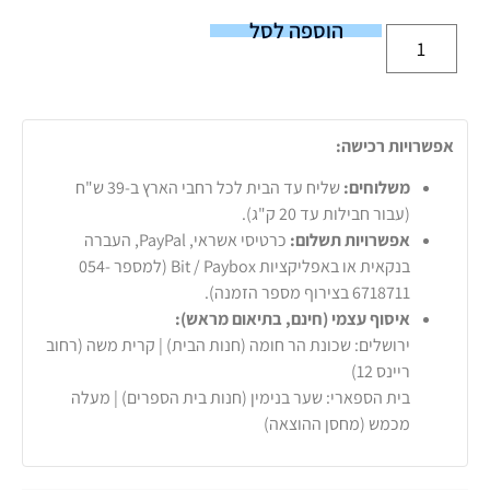
הוספה לסל
אפשרויות רכישה:
משלוחים:
שליח עד הבית לכל רחבי הארץ ב-39 ש"ח
(עבור חבילות עד 20 ק"ג).
אפשרויות תשלום:
כרטיסי אשראי, PayPal, העברה
בנקאית או באפליקציות Bit / Paybox (למספר 054-
6718711 בצירוף מספר הזמנה).
איסוף עצמי (חינם, בתיאום מראש):
ירושלים: שכונת הר חומה (חנות הבית) | קרית משה (רחוב
ריינס 12)
בית הספארי: שער בנימין (חנות בית הספרים) | מעלה
מכמש (מחסן ההוצאה)