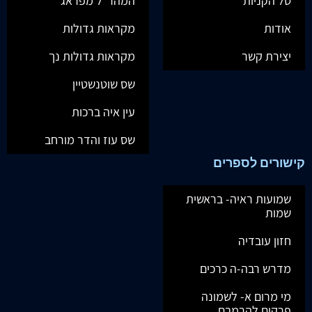
סל הקניות
המהר"ל מפראג
אודות
מקראות גדולות
יצירת קשר
מקראות גדולות נך
שס שוטנשטיין
עין איה ברכות
שס עוז והדר מורחב
קישורים לספרים
שמועות ראיה- בראשית
שמות
חזון עובדיה
מדרש רבה-ה כרכים
מי מרום א- לשמונה
פרקים להרמבם