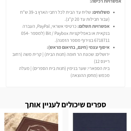
אפשרויות רכישה:
משלוחים:
שליח עד הבית לכל רחבי הארץ ב-39 ש"ח
(עבור חבילות עד 20 ק"ג).
אפשרויות תשלום:
כרטיסי אשראי, PayPal, העברה
בנקאית או באפליקציות Bit / Paybox (למספר 054-
6718711 בצירוף מספר הזמנה).
איסוף עצמי (חינם, בתיאום מראש):
ירושלים: שכונת הר חומה (חנות הבית) | קרית משה (רחוב
ריינס 12)
בית הספארי: שער בנימין (חנות בית הספרים) | מעלה
מכמש (מחסן ההוצאה)
ספרים שיכולים לעניין אותך