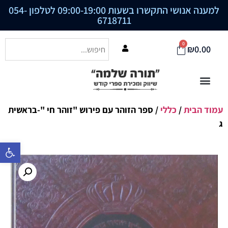
למענה אנושי התקשרו בשעות 09:00-19:00 לטלפון
054-
6718711
0
₪
0.00
עמוד הבית
/
כללי
/ ספר הזוהר עם פירוש "זוהר חי "-בראשית
ג
פתח סרגל נ