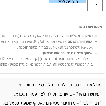
הוספה לסל
אפשרויות רכישה:
משלוחים:
שליח עד הבית לכל רחבי הארץ ב-39 ש"ח (עבור חבילות עד 20 ק"ג).
אפשרויות תשלום:
Paybox (למספר 054-6718711 בצירוף מספר הזמנה).
איסוף עצמי (חינם, בתיאום מראש):
ירושלים: שכונת הר חומה (חנות הבית) | קרית משה (רחוב ריינס 12)
בית הספארי: שער בנימין (חנות בית הספרים) | מעלה מכמש (מחסן
מכיל את דפי גמרת תלמוד בבלי המאור בתוספת:
"פירוש הבהיר" – ביאור צח וקולח לצד עמוד הגמרא.
"דבר הלכה" – מדורים המסייעים לאסוקי שמעתתא אליבא