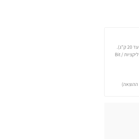
כרטיסי אשראי, PayPal, העברה בנקאית או באפליקציות Bit /
 ההוצאה)