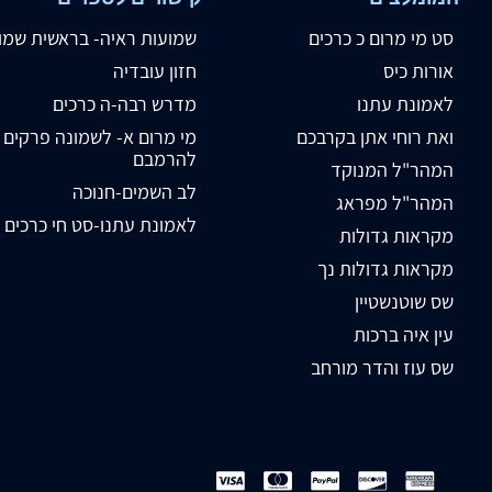
סט מי מרום כ כרכים
שמועות ראיה- בראשית שמו
אורות כיס
חזון עובדיה
לאמונת עתנו
מדרש רבה-ה כרכים
ואת רוחי אתן בקרבכם
מי מרום א- לשמונה פרקים
להרמבם
המהר"ל המנוקד
לב השמים-חנוכה
המהר"ל מפראג
לאמונת עתנו-סט חי כרכים
מקראות גדולות
מקראות גדולות נך
שס שוטנשטיין
עין איה ברכות
שס עוז והדר מורחב