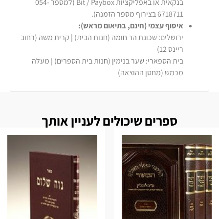
בנקאית או באפליקציות Bit / Paybox (למספר 054-
6718711 בצירוף מספר הזמנה).
איסוף עצמי (חינם, בתיאום מראש):
ירושלים: שכונת הר חומה (חנות הבית) | קרית משה (רחוב
ריינס 12)
בית הספארי: שער בנימין (חנות בית הספרים) | מעלה
מכמש (מחסן ההוצאה)
ספרים שיכולים לעניין אותך