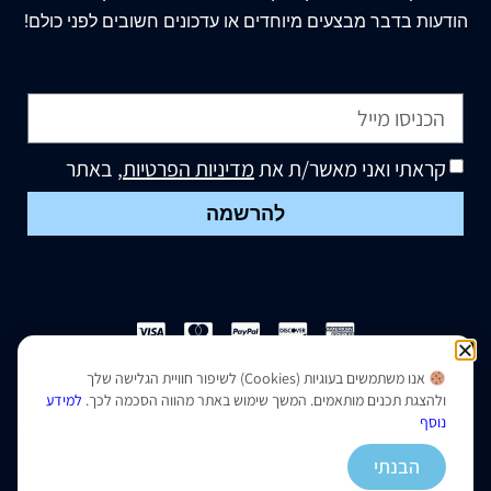
הודעות בדבר מבצעים מיוחדים או עדכונים חשובים לפני כולם!
קראתי ואני מאשר/ת את
מדיניות הפרטיות
, באתר
להרשמה
אנו משתמשים בעוגיות (Cookies) לשיפור חוויית הגלישה שלך
הצהרת נגישות
|
מדיניות פרטיות
ולהצגת תכנים מותאמים. המשך שימוש באתר מהווה הסכמה לכך.
למידע
נוסף
נבנה ועוצב על ידי –
סמארט סייטס
הבנתי