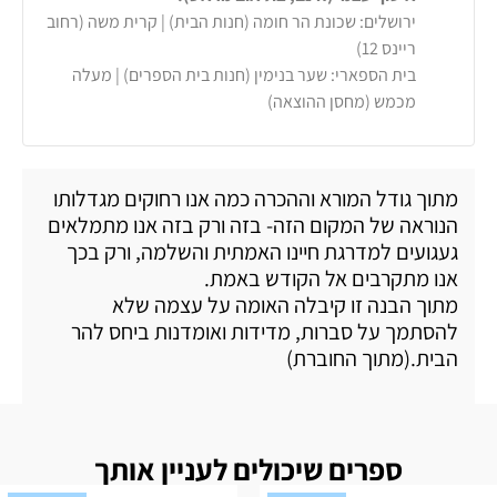
ירושלים: שכונת הר חומה (חנות הבית) | קרית משה (רחוב
ריינס 12)
בית הספארי: שער בנימין (חנות בית הספרים) | מעלה
מכמש (מחסן ההוצאה)
מתוך גודל המורא וההכרה כמה אנו רחוקים מגדלותו
הנוראה של המקום הזה- בזה ורק בזה אנו מתמלאים
געגועים למדרגת חיינו האמתית והשלמה, ורק בכך
אנו מתקרבים אל הקודש באמת.
מתוך הבנה זו קיבלה האומה על עצמה שלא
להסתמך על סברות, מדידות ואומדנות ביחס להר
הבית.(מתוך החוברת)
ספרים שיכולים לעניין אותך