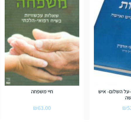
על השלום- איש
חיי משפחה
שה
₪
63.00
₪
5