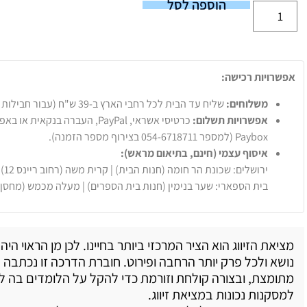
הוספה לסל
אפשרויות רכישה:
משלוחים:
שליח עד הבית לכל רחבי הארץ ב-39 ש"ח (עבור חבילות עד 20 ק"ג).
אפשרויות תשלום:
Paybox (למספר 054-6718711 בצירוף מספר הזמנה).
איסוף עצמי (חינם, בתיאום מראש):
ירושלים: שכונת הר חומה (חנות הבית) | קרית משה (רחוב ריינס 12)
בית הספארי: שער בנימין (חנות בית הספרים) | מעלה מכמש (מחסן
מציאת הזיווג הוא הציר המרכזי ביותר בחיינו. לכן מן הראוי הי
נושא ולכל פרק יותר הרחבה ופירוט. חוברת הדרכה זו נכתבה 
מתומצת, ובצורה קולחת וזורמת כדי להקל על הלומדים בה ל
למסקנות נכונות במציאת זיווג.