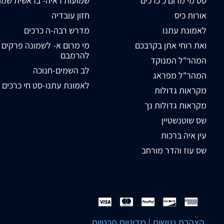
סט מי מרום כ כרכים
שמועות ראיה- בראשית שמו
אורות כיס
חזון עובדיה
לאמונת עתנו
מדרש רבה-ה כרכים
ואת רוחי אתן בקרבכם
מי מרום א- לשמונה פרקים
להרמבם
המהר"ל המנוקד
לב השמים-חנוכה
המהר"ל מפראג
לאמונת עתנו-סט חי כרכים
מקראות גדולות
מקראות גדולות נך
שס שוטנשטיין
עין איה ברכות
שס עוז והדר מורחב
הצהרת נגישות
|
מדיניות פרטיות