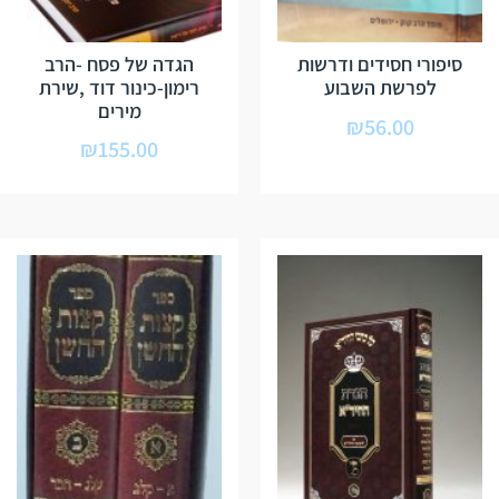
סיפורי חסידים ודרשות
הגדה של פסח -הרב
לפרשת השבוע
רימון-כינור דוד ,שירת
מירים
₪
56.00
₪
155.00