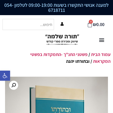
למענה אנושי התקשרו בשעות 09:00-19:00 לטלפון
054-
6718711
0
₪
0.00
עמוד הבית
/
פשטני התנ"ך -התמקדות בפשטי
המקראות
/ ובתורתו יהגה
פתח סרגל נ