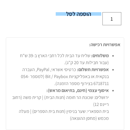
הוספה לסל
אפשרויות רכישה:
משלוחים:
שליח עד הבית לכל רחבי הארץ ב-39 ש"ח
(עבור חבילות עד 20 ק"ג).
אפשרויות תשלום:
כרטיסי אשראי, PayPal, העברה
בנקאית או באפליקציות Bit / Paybox (למספר 054-
6718711 בצירוף מספר הזמנה).
איסוף עצמי (חינם, בתיאום מראש):
ירושלים: שכונת הר חומה (חנות הבית) | קרית משה (רחוב
ריינס 12)
בית הספארי: שער בנימין (חנות בית הספרים) | מעלה
מכמש (מחסן ההוצאה)