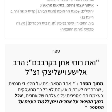
איסוף עצמי (חינם, בתיאום מראש):
ירושלים: שכונת הר חומה (חנות הבית) | קרית משה (רחוב
ריינס 12)
בית הספארי: שער בנימין (חנות בית הספרים) | מעלה
מכמש (מחסן ההוצאה)
ספר
"ואת רוחי אתן בקרבכם": הרב
אלישע וישליצקי זצ"ל
מתוך הספר : "
אחד המאפיינים של תלמידי חכמים
, שנבחרים לשרת הוא שהם לא כל כך מתעסקים
בעצמם הם מספרים על מעלתם של אחרים ,
אבל
בתוך הסיפור על אחרים ניתן ללמוד בעצם על
המספר
"