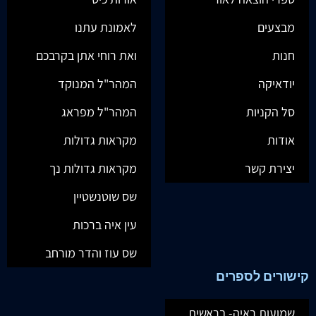
מבצעים
לאמונת עתנו
חנות
ואת רוחי אתן בקרבכם
יודאיקה
המהר"ל המנוקד
סל הקניות
המהר"ל מפראג
אודות
מקראות גדולות
יצירת קשר
מקראות גדולות נך
שס שוטנשטיין
עין איה ברכות
שס עוז והדר מורחב
קישורים לספרים
שמועות ראיה- בראשית