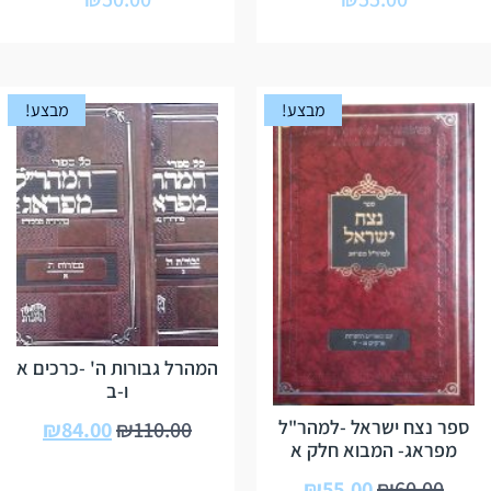
מבצע!
מבצע!
המהרל גבורות ה' -כרכים א
ו-ב
ספר נצח ישראל -למהר"ל
₪
84.00
₪
110.00
מפראג- המבוא חלק א
₪
55.00
₪
60.00