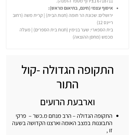
6718711 בצירוף מספר הזמנה).
איסוף עצמי (חינם, בתיאום מראש):
ירושלים: שכונת הר חומה (חנות הבית) | קרית משה (רחוב
ריינס 12)
בית הספארי: שער בנימין (חנות בית הספרים) | מעלה
מכמש (מחסן ההוצאה)
התקופה הגדולה -קול
התור
וארבעת הרועים
התקופה הגדולה – הרב מנחם מ.כשר – פרקי
התבוננות במצב האומה וארצנו הקדושה בשעה
זו ,