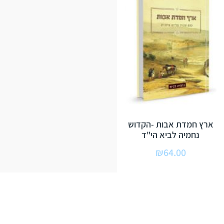
ארץ חמדת אבות -הקדוש
נחמיה לביא הי"ד
₪
64.00