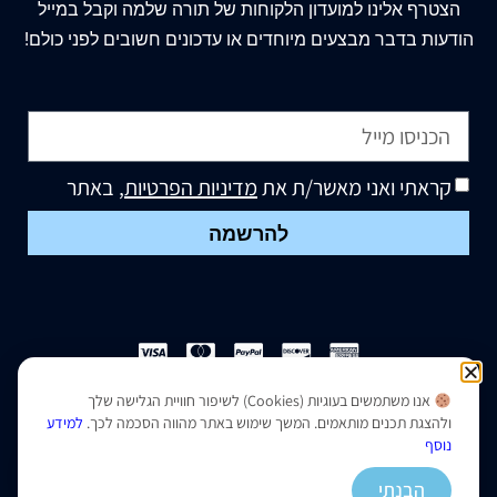
הצטרף
אלינו
למועדון הלקוחות של תורה שלמה וקבל במייל
הודעות בדבר מבצעים מיוחדים או עדכונים חשובים לפני כולם!
קראתי ואני מאשר/ת את
מדיניות הפרטיות
, באתר
להרשמה
אנו משתמשים בעוגיות (Cookies) לשיפור חוויית הגלישה שלך
הצהרת נגישות
|
מדיניות פרטיות
ולהצגת תכנים מותאמים. המשך שימוש באתר מהווה הסכמה לכך.
למידע
נוסף
נבנה ועוצב על ידי –
סמארט סייטס
הבנתי