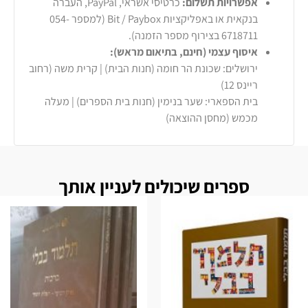
אפשרויות תשלום:
כרטיסי אשראי, PayPal, העברה
בנקאית או באפליקציות Bit / Paybox (למספר 054-
6718711 בצירוף מספר הזמנה).
איסוף עצמי (חינם, בתיאום מראש):
ירושלים: שכונת הר חומה (חנות הבית) | קרית משה (רחוב
ריינס 12)
בית הספארי: שער בנימין (חנות בית הספרים) | מעלה
מכמש (מחסן ההוצאה)
ספרים שיכולים לעניין אותך