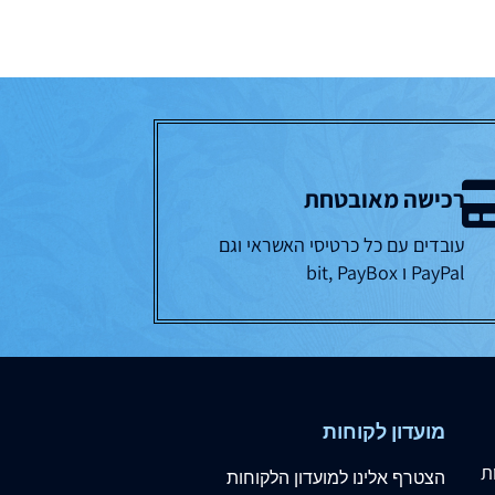
רכישה מאובטחת
עובדים עם כל כרטיסי האשראי וגם
PayPal ו bit, PayBox
מועדון לקוחות
ת
הצטרף
אלינו
למועדון הלקוחות