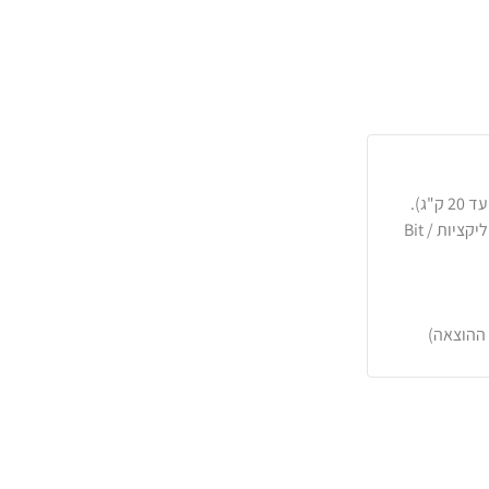
כרטיסי אשראי, PayPal, העברה בנקאית או באפליקציות Bit /
 ההוצאה)