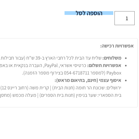
הוספה לסל
אפשרויות רכישה:
משלוחים:
שליח עד הבית לכל רחבי הארץ ב-39 ש"ח (עבור חבילות עד 20 ק"ג).
אפשרויות תשלום:
Paybox (למספר 054-6718711 בצירוף מספר הזמנה).
איסוף עצמי (חינם, בתיאום מראש):
ירושלים: שכונת הר חומה (חנות הבית) | קרית משה (רחוב ריינס 12)
בית הספארי: שער בנימין (חנות בית הספרים) | מעלה מכמש (מחסן