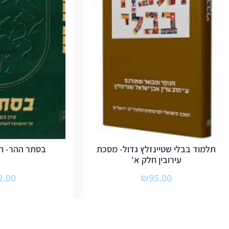
תלמוד בבלי שטיינזלץ גדול- מסכת
בסתר ההר- הר
עירובין חלק א'
2.00
₪
95.00