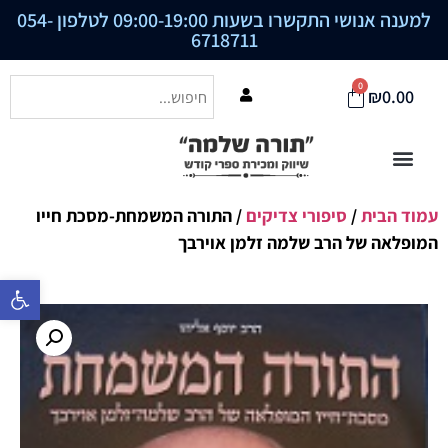
למענה אנושי התקשרו בשעות 09:00-19:00 לטלפון
054-
6718711
0
₪
0.00
עמוד הבית
/
סיפורי צדיקים
/ התורה המשמחת-מסכת חייו
המופלאה של הרב שלמה זלמן אוירבך
פתח סרגל נ