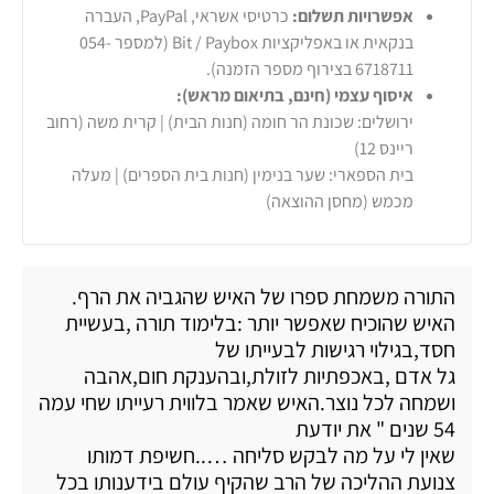
אפשרויות תשלום:
כרטיסי אשראי, PayPal, העברה
בנקאית או באפליקציות Bit / Paybox (למספר 054-
6718711 בצירוף מספר הזמנה).
איסוף עצמי (חינם, בתיאום מראש):
ירושלים: שכונת הר חומה (חנות הבית) | קרית משה (רחוב
ריינס 12)
בית הספארי: שער בנימין (חנות בית הספרים) | מעלה
מכמש (מחסן ההוצאה)
התורה משמחת ספרו של האיש שהגביה את הרף.
האיש שהוכיח שאפשר יותר :בלימוד תורה ,בעשיית
חסד,בגילוי רגישות לבעייתו של
גל אדם ,באכפתיות לזולת,ובהענקת חום,אהבה
ושמחה לכל נוצר.האיש שאמר בלווית רעייתו שחי עמה
54 שנים " את יודעת
שאין לי על מה לבקש סליחה …..חשיפת דמותו
צנועת ההליכה של הרב שהקיף עולם בידענותו בכל