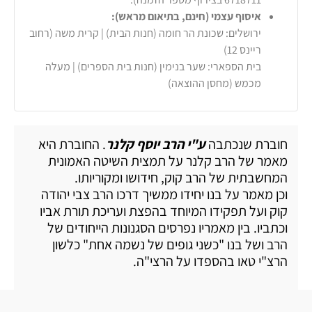
איסוף עצמי (חינם, בתיאום מראש):
ירושלים: שכונת הר חומה (חנות הבית) | קרית משה (רחוב
ריינס 12)
בית הספארי: שער בנימין (חנות בית הספרים) | מעלה
מכמש (מחסן ההוצאה)
חוברת שנכתבה
ע"י הרב יוסף קלנר
. החוברת היא
מאמר של הרב קלנר על תמצית השיטה האמונית
המחשבתית של הרב קוק, חידושו ומקוריותו.
וכן מאמר על בנו יחידו ממשיך דרכו הרב צבי יהודה
קוק ועל תפקידו המיוחד בהפצת ועריכת תורת אביו
וכתביו. בין מאמריו נפרסים הסגנונות הייחודים של
הרב ושל בנו "כשני גופים של נשמה אחת" כלשון
הרצ"י טאו בהספדו על הרצי"ה.