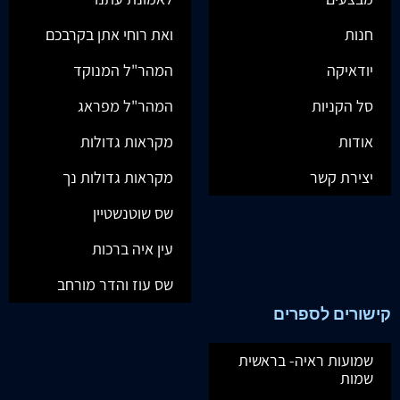
חנות
ואת רוחי אתן בקרבכם
יודאיקה
המהר"ל המנוקד
סל הקניות
המהר"ל מפראג
אודות
מקראות גדולות
יצירת קשר
מקראות גדולות נך
שס שוטנשטיין
עין איה ברכות
שס עוז והדר מורחב
קישורים לספרים
שמועות ראיה- בראשית
שמות