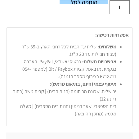
הוספה לסל
אפשרויות רכישה:
משלוחים:
שליח עד הבית לכל רחבי הארץ ב-39 ש"ח
(עבור חבילות עד 20 ק"ג).
אפשרויות תשלום:
כרטיסי אשראי, PayPal, העברה
בנקאית או באפליקציות Bit / Paybox (למספר 054-
6718711 בצירוף מספר הזמנה).
איסוף עצמי (חינם, בתיאום מראש):
ירושלים: שכונת הר חומה (חנות הבית) | קרית משה (רחוב
ריינס 12)
בית הספארי: שער בנימין (חנות בית הספרים) | מעלה
מכמש (מחסן ההוצאה)