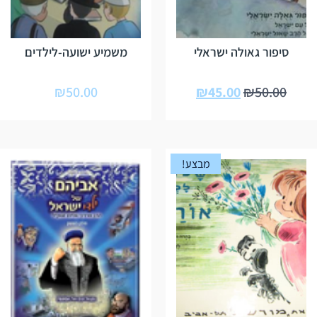
סיפור גאולה ישראלי
משמיע ישועה-לילדים
₪
50.00
₪
45.00
₪
50.00
מבצע!