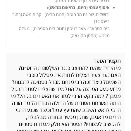
6718711 בצירוף מספר הזמנה).
איסוף עצמי (חינם, בתיאום מראש):
ירושלים: שכונת הר חומה (חנות הבית) | קרית משה (רחוב
ריינס 12)
בית הספארי: שער בנימין (חנות בית הספרים) | מעלה
מכמש (מחסן ההוצאה)
תקציר הספר
מי היחיד שהעז להתיצּב כנגד השלְטונות הרוסיּים?
האם נער צעיר הצלִיח לחזות את מסלול כוכבי
השמים? כיצד זכה רבי מנחם מנדל בסמיכה לרבנות?
מדוע כעס המרצה על התּלמיד שׁהצליח לפתר תּרגיל
מסבך? למה בקש הרבי לפזר את האסירים בקהל? מי
היתה האורחת הסודית של החולה הבודדה? מה הורה
הרבי לראש השב כ שהתיעץ עמו? וכיצד שכנע הרבי
הורים מדאגים, שחקן מכשר ובחורה מבלבלת,
להקשיב לעצותיו? הספר הוא חלק מסדרת ספרים