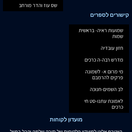
שס עוז והדר מורחב
קישורים לספרים
שמועות ראיה- בראשית
שמות
חזון עובדיה
מדרש רבה-ה כרכים
מי מרום א- לשמונה
פרקים להרמבם
לב השמים-חנוכה
לאמונת עתנו-סט חי
כרכים
מועדון לקוחות
הצטרף
אלינו
למועדון הלקוחות של תורה שלמה וקבל במייל