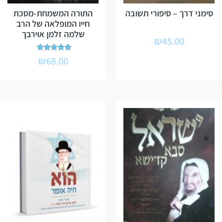
סימני דרך – סיפורי תשובה
התורה המשמחת-מסכת
חייו המופלאה של הרב
שלמה זלמן אוירבך
₪
45.00
דורג
₪
68.00
5.00
מתוך 5