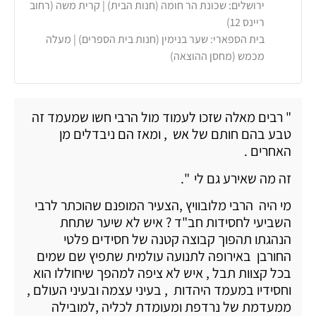
ירושלים: שכונת הר חומה (חנות הבית) | קרית משה (רחוב
ריינס 12)
בית הספארי: שער בנימין (חנות בית הספרים) | מעלה
מכמש (מחסן ההוצאה)
" רבים מאלה שזכו לעמוד מול הרבי חשו שמעמד זה
טבע בהם חותם של אש , ומאז הם ניבדלים מן
האחרים .
זה מה שאירע גם לי ".
מי היה הרבי מלובוויץ ,הצעיר המופנם שהוכתר לרבי
השביעי לחסידות חב"ד ? איש לא שיער שתחת
הנהגתו תהפוך קבוצה קטנה של חסידים פלטי
החורבן באירופה לתנועה עולמית שתפיץ שם שמים
בכל קצוות תבל , איש לא ציפה למהפך שיחוללו הוא
וחסידיו במעמד היהדות , בעיני עצמה ובעיני העולם ,
ממעדמת של נרדפת ומעומדת לכליה ,למובילה