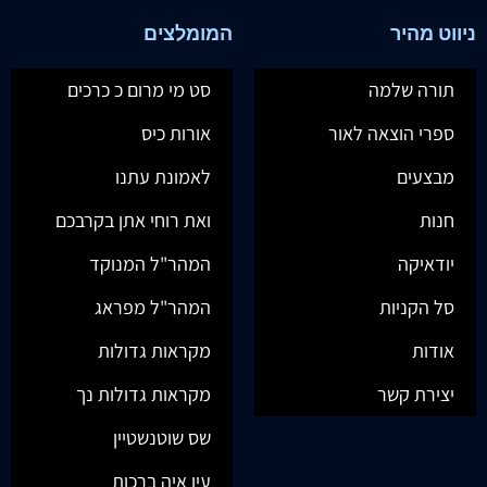
ניווט מהיר
המומלצים
תורה שלמה
סט מי מרום כ כרכים
ספרי הוצאה לאור
אורות כיס
מבצעים
לאמונת עתנו
חנות
ואת רוחי אתן בקרבכם
יודאיקה
המהר"ל המנוקד
סל הקניות
המהר"ל מפראג
אודות
מקראות גדולות
יצירת קשר
מקראות גדולות נך
שס שוטנשטיין
עין איה ברכות