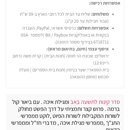
אפשרויות רכישה:
משלוחים:
שליח עד הבית לכל רחבי הארץ ב-39 ש"ח
(עבור חבילות עד 20 ק"ג).
אפשרויות תשלום:
כרטיסי אשראי, PayPal, העברה
בנקאית או באפליקציות Bit / Paybox (למספר 054-
6718711 בצירוף מספר הזמנה).
איסוף עצמי (חינם, בתיאום מראש):
ירושלים: שכונת הר חומה (חנות הבית) | קרית משה (רחוב
ריינס 12)
בית הספארי: שער בנימין (חנות בית הספרים) | מעלה
מכמש (מחסן ההוצאה)
סדר קינות לתשעה באב
ומגילת איכה . עם ביאור קול
ברמה . פרוש קצר ותמציתי על דרך הפשט מחולק
לשורות המקבילות לשורות הפיוט ,לוקט ממפרשי
התנ"ך ,ממפרשי מגילת איכה , מדברי חז"ל וממפרשי
הקינות .