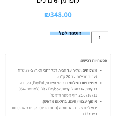
קופרמן -6 כרכים
₪
348.00
הוספה לסל
אפשרויות רכישה:
משלוחים:
שליח עד הבית לכל רחבי הארץ ב-39 ש"ח
(עבור חבילות עד 20 ק"ג).
אפשרויות תשלום:
כרטיסי אשראי, PayPal, העברה
בנקאית או באפליקציות Bit / Paybox (למספר 054-
6718711 בצירוף מספר הזמנה).
איסוף עצמי (חינם, בתיאום מראש):
ירושלים: שכונת הר חומה (חנות הבית) | קרית משה (רחוב
ריינס 12)