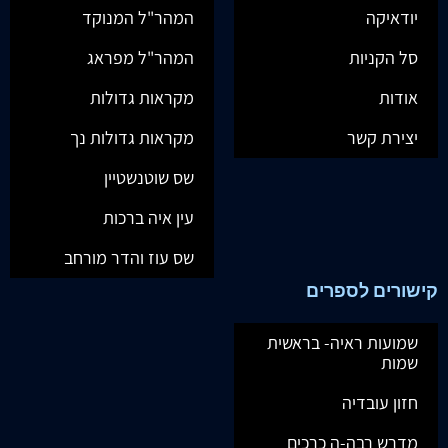
יודאיקה
המהר"ל המנוקד
סל הקניות
המהר"ל מפראג
אודות
מקראות גדולות
יצירת קשר
מקראות גדולות נך
שס שוטנשטיין
עין איה ברכות
שס עוז והדר מורחב
קישורים לספרים
שמועות ראיה- בראשית
שמות
חזון עובדיה
מדרש רבה-ה כרכים