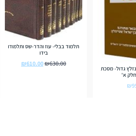
תלמוד בבלי- עוז והדר-שס ותלמודו
בידו
₪
610.00
₪
630.00
זלץ גדול- מסכת
חלק א'
₪
9