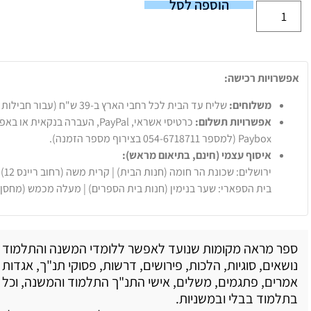
הוספה לסל
אפשרויות רכישה:
משלוחים:
שליח עד הבית לכל רחבי הארץ ב-39 ש"ח (עבור חבילות עד 20 ק"ג).
אפשרויות תשלום:
Paybox (למספר 054-6718711 בצירוף מספר הזמנה).
איסוף עצמי (חינם, בתיאום מראש):
ירושלים: שכונת הר חומה (חנות הבית) | קרית משה (רחוב ריינס 12)
בית הספארי: שער בנימין (חנות בית הספרים) | מעלה מכמש (מחסן
ספר מראה מקומות שנועד לאפשר ללומדי המשנה והתלמוד 
נושאים, סוגיות, הלכות, פירושים, דרשות, פסוקי תנ"ך, אגדות 
אמרים, פתגמים, משלים, אישי התנ"ך התלמוד והמשנה, וכל ענ
בתלמוד בבלי ובמשניות.