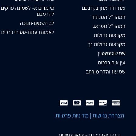
ואת רוחי אתן בקרבכם
מי מרום א- לשמונה פרקים
להרמבם
המהר"ל המנוקד
לב השמים-חנוכה
המהר"ל מפראג
לאמונת עתנו-סט חי כרכים
מקראות גדולות
מקראות גדולות נך
שס שוטנשטיין
עין איה ברכות
שס עוז והדר מורחב
הצהרת נגישות
|
מדיניות פרטיות
נבנה ועוצב על ידי –
סמארט סייטס