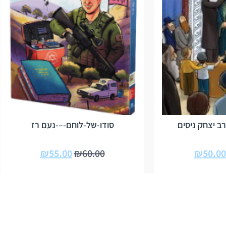
ב יצחק ניסים
סודו-של-לוחם-–-נעם רז
₪
55.00
₪
60.00
₪
50.00