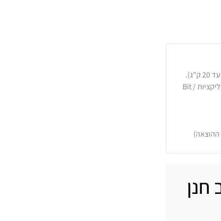
כרטיסי אשראי, PayPal, העברה בנקאית או באפליקציות Bit /
 ההוצאה)
 חנן