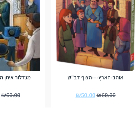
אוהב-הארץ-–-הצוף דב"ש
מגדלור איתן הר
₪
60.00
₪
50.00
₪
60.00