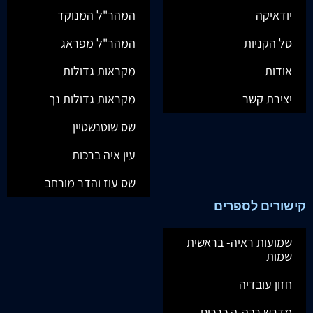
יודאיקה
המהר"ל המנוקד
סל הקניות
המהר"ל מפראג
אודות
מקראות גדולות
יצירת קשר
מקראות גדולות נך
שס שוטנשטיין
עין איה ברכות
שס עוז והדר מורחב
קישורים לספרים
שמועות ראיה- בראשית
שמות
חזון עובדיה
מדרש רבה-ה כרכים