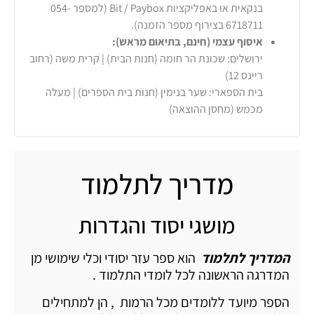
בנקאית או באפליקציות Bit / Paybox (למספר 054-
6718711 בצירוף מספר הזמנה).
איסוף עצמי (חינם, בתיאום מראש):
ירושלים: שכונת הר חומה (חנות הבית) | קרית משה (רחוב
ריינס 12)
בית הספארי: שער בנימין (חנות בית הספרים) | מעלה
מכמש (מחסן ההוצאה)
מדריך לתלמוד
מושגי יסוד והגדרות
המדריך לתלמוד
הוא ספר עזר יסודי וכלי שימושי מן
המדרגה הראשונה לכל לומדי התלמוד .
הספר מיועד ללומדים מכל הרמות , הן למתחילים