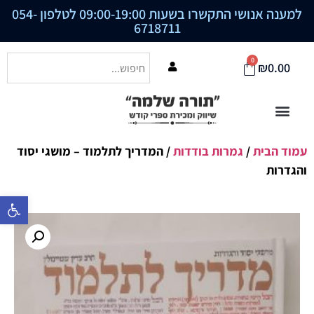
למענה אנושי התקשרו בשעות 09:00-19:00 לטלפון
054-
6718711
0
₪
0.00
עמוד הבית
/
גמרות בודדות
/ המדריך לתלמוד – מושגי יסוד
והגדרות
פתח סרגל נ