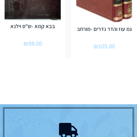
בבא קמא -ש"ס וילנא
גמ עוז והדר נדרים -מורחב
₪
98.00
₪
105.00