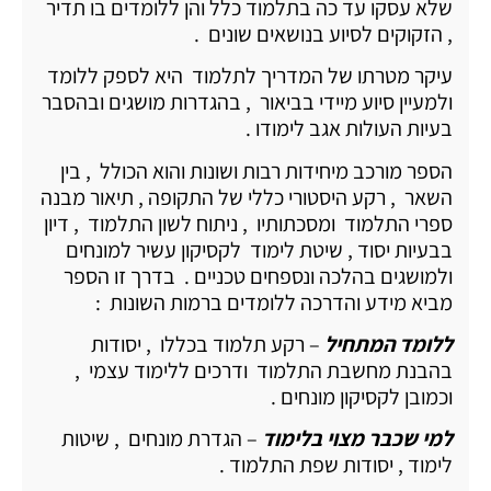
שלא עסקו עד כה בתלמוד כלל והן ללומדים בו תדיר
, הזקוקים לסיוע בנושאים שונים .
עיקר מטרתו של המדריך לתלמוד היא לספק ללומד
ולמעיין סיוע מיידי בביאור , בהגדרות מושגים ובהסבר
בעיות העולות אגב לימודו .
הספר מורכב מיחידות רבות ושונות והוא הכולל , בין
השאר , רקע היסטורי כללי של התקופה , תיאור מבנה
ספרי התלמוד ומסכתותיו , ניתוח לשון התלמוד , דיון
בבעיות יסוד , שיטת לימוד לקסיקון עשיר למונחים
ולמושגים בהלכה ונספחים טכניים . בדרך זו הספר
מביא מידע והדרכה ללומדים ברמות השונות :
ללומד המתחיל
– רקע תלמוד בכללו , יסודות
בהבנת מחשבת התלמוד ודרכים ללימוד עצמי ,
וכמובן לקסיקון מונחים .
למי שכבר מצוי בלימוד
– הגדרת מונחים , שיטות
לימוד , יסודות שפת התלמוד .