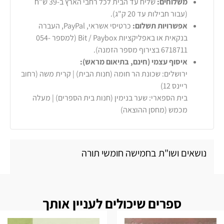
משלוחים:
שליח עד הבית לכל רחבי הארץ ב-39 ש"ח
(עבור חבילות עד 20 ק"ג).
אפשרויות תשלום:
כרטיסי אשראי, PayPal, העברה
בנקאית או באפליקציות Bit / Paybox (למספר 054-
6718711 בצירוף מספר הזמנה).
איסוף עצמי (חינם, בתיאום מראש):
ירושלים: שכונת הר חומה (חנות הבית) | קרית משה (רחוב
ריינס 12)
בית הספארי: שער בנימין (חנות בית הספרים) | מעלה
מכמש (מחסן ההוצאה)
נושאים ושו"ת בחמישה חומשי תורה
ספרים שיכולים לעניין אותך