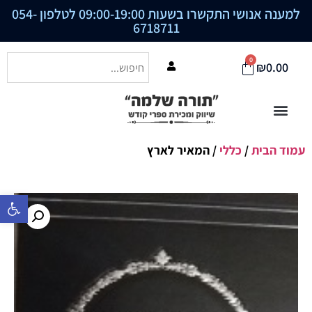
למענה אנושי התקשרו בשעות 09:00-19:00 לטלפון
054-
6718711
0
₪
0.00
עמוד הבית
/
כללי
/ המאיר לארץ
פתח סרגל נ