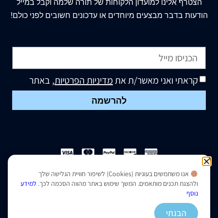
הצטרף
אלינו
למועדון הלקוחות של תורה שלמה וקבל במייל
הודעות בדבר מבצעים מיוחדים או עדכונים חשובים לפני כולם!
קראתי ואני מאשר/ת את
מדיניות הפרטיות
, באתר
להרשמה
אנו משתמשים בעוגיות (Cookies) לשיפור חוויית הגלישה שלך
הצהרת נגישות
|
מדיניות פרטיות
ולהצגת תכנים מותאמים. המשך שימוש באתר מהווה הסכמה לכך.
למידע
נוסף
נבנה ועוצב על ידי –
סמארט סייטס
הבנתי