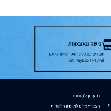
רכישה מאובטחת
עובדים עם כל כרטיסי האשראי וגם
PayPal ו bit, PayBox
מועדון לקוחות
ת
הצטרף
אלינו
למועדון הלקוחות