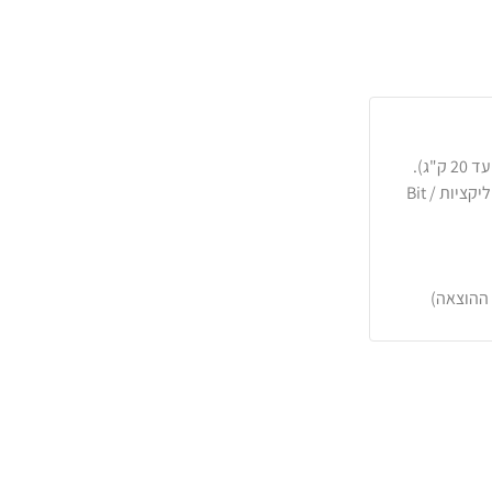
כרטיסי אשראי, PayPal, העברה בנקאית או באפליקציות Bit /
 ההוצאה)