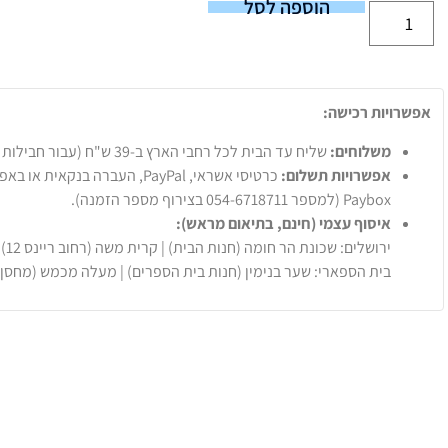
הוספה לסל
אפשרויות רכישה:
משלוחים:
שליח עד הבית לכל רחבי הארץ ב-39 ש"ח (עבור חבילות עד 20 ק"ג).
אפשרויות תשלום:
Paybox (למספר 054-6718711 בצירוף מספר הזמנה).
איסוף עצמי (חינם, בתיאום מראש):
ירושלים: שכונת הר חומה (חנות הבית) | קרית משה (רחוב ריינס 12)
בית הספארי: שער בנימין (חנות בית הספרים) | מעלה מכמש (מחסן