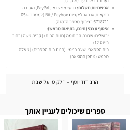
(עבור חבילות עד 20 ק"ג).
אפשרויות תשלום:
כרטיסי אשראי, PayPal, העברה
בנקאית או באפליקציות Bit / Paybox (למספר 054-
6718711 בצירוף מספר הזמנה).
איסוף עצמי (חינם, בתיאום מראש):
ירושלים: שכונת הר חומה (חנות הבית) | קרית משה (רחוב
ריינס 12)
בית הספארי: שער בנימין (חנות בית הספרים) | מעלה
מכמש (מחסן ההוצאה)
הרב דוד יוסף – חלק ט על שבת
ספרים שיכולים לעניין אותך