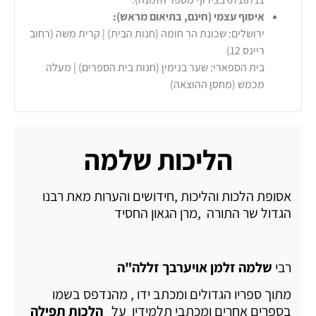
איסוף עצמי (חינם, בתיאום מראש):
ירושלים: שכונת הר חומה (חנות הבית) | קרית משה (רחוב
ריינס 12)
בית הספארי: שער בנימין (חנות בית הספרים) | מעלה
מכמש (מחסן ההוצאה)
הליכות שלמה
אסופת הלכות והליכות ,חידושים והערות מאת רבנו
הגדול שר התורה ,מרן הגאון החסיד
רבי
שלמה זלמן אויערבך זללה"ה
מתוך ספריו הגדולים ומכתב ידו , מהנדפס בשמו
בספרים אחרים ומכתבי תלמידיו על
הלכות תפילה