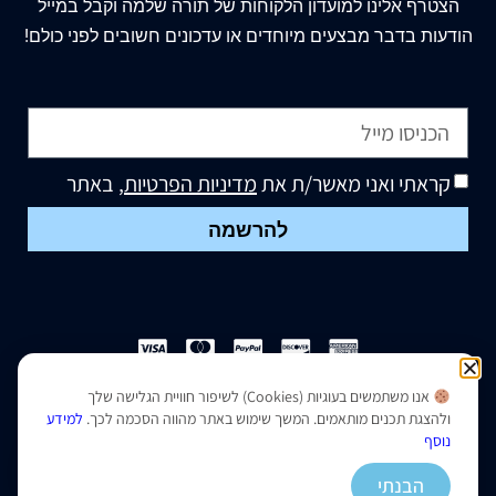
הצטרף
אלינו
למועדון הלקוחות של תורה שלמה וקבל במייל
הודעות בדבר מבצעים מיוחדים או עדכונים חשובים לפני כולם!
קראתי ואני מאשר/ת את
מדיניות הפרטיות
, באתר
להרשמה
אנו משתמשים בעוגיות (Cookies) לשיפור חוויית הגלישה שלך
הצהרת נגישות
|
מדיניות פרטיות
ולהצגת תכנים מותאמים. המשך שימוש באתר מהווה הסכמה לכך.
למידע
נוסף
נבנה ועוצב על ידי –
סמארט סייטס
הבנתי