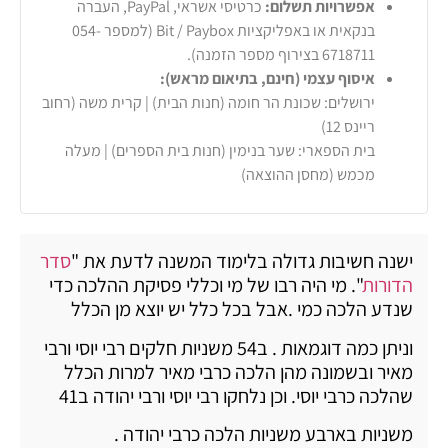
אפשרויות תשלום:
כרטיסי אשראי, PayPal, העברה
בנקאית או באפליקציות Bit / Paybox (למספר 054-
6718711 בצירוף מספר הזמנה).
איסוף עצמי (חינם, בתיאום מראש):
ירושלים: שכונת הר חומה (חנות הבית) | קרית משה (רחוב
ריינס 12)
בית הספארי: שער בנימין (חנות בית הספרים) | מעלה
מכמש (מחסן ההוצאה)
ישנה חשיבות גדולה בלימוד המשנה לדעת את "
סדר
הדורות
". מי היה רבו של מי וכללי פסיקת ההלכה כדי
שנדע הלכה כמי .אבל בכל כלל יש יוצא מן הכלל
וניתן כמה דוגמאות . ב54 משניות חלקים רבי יוסי ורבי
מאיר ובשמונה מהן הלכה כרבי מאיר למרות הכלל
שהלכה כרבי יוסי. וכן נלחקו רבי יוסי ורבי יהודה ב41
משניות בארבע משניות הלכה כרבי יהודה .