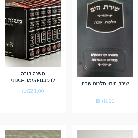
משנה תורה
לרמבם-המאור-בינוני
שירת הים- הלכות שבת
₪
520.00
₪
78.00