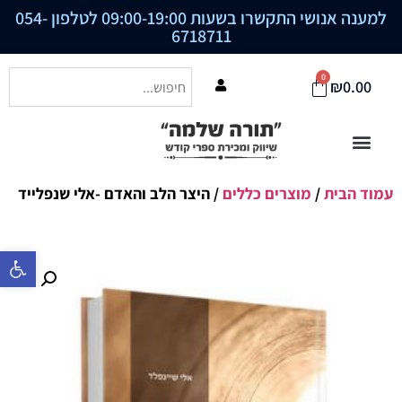
למענה אנושי התקשרו בשעות 09:00-19:00 לטלפון
054-
6718711
0
₪
0.00
עמוד הבית
/
מוצרים כללים
/ היצר הלב והאדם -אלי שנפלייד
פתח סרגל נ