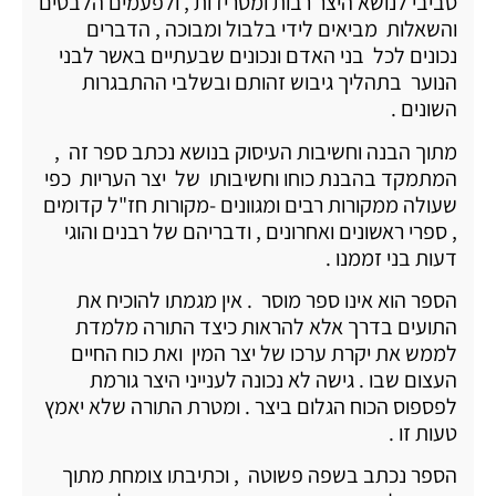
סביבי לנושא היצר רבות ומטרידות , ולפעמים הלבטים
והשאלות מביאים לידי בלבול ומבוכה , הדברים
נכונים לכל בני האדם ונכונים שבעתיים באשר לבני
הנוער בתהליך גיבוש זהותם ובשלבי ההתבגרות
השונים .
מתוך הבנה וחשיבות העיסוק בנושא נכתב ספר זה ,
המתמקד בהבנת כוחו וחשיבותו של יצר העריות כפי
שעולה ממקורות רבים ומגוונים -מקורות חז"ל קדומים
, ספרי ראשונים ואחרונים , ודבריהם של רבנים והוגי
דעות בני זממנו .
הספר הוא אינו ספר מוסר . אין מגמתו להוכיח את
התועים בדרך אלא להראות כיצד התורה מלמדת
לממש את יקרת ערכו של יצר המין ואת כוח החיים
העצום שבו . גישה לא נכונה לענייני היצר גורמת
לפספוס הכוח הגלום ביצר . ומטרת התורה שלא יאמץ
טעות זו .
הספר נכתב בשפה פשוטה , וכתיבתו צומחת מתוך