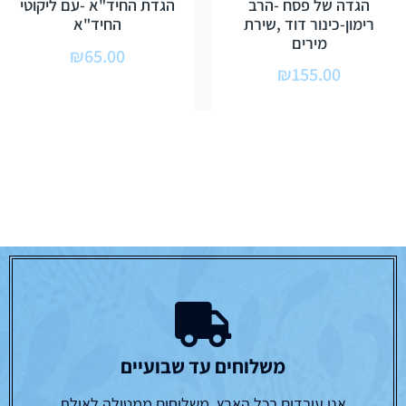
הגדה של פסח -הרב
הגדת החיד"א -עם ליקוטי
רימון-כינור דוד ,שירת
החיד"א
מירים
₪
65.00
₪
155.00
משלוחים עד שבועיים
אנו עובדים בכל הארץ, משלוחים ממטולה לאילת