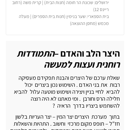
ירושלים: שכונת הר חומה (חנות הבית) | קרית משה (רחוב
ריינס 12)
בית הספארי: שער בנימין (חנות בית הספרים) | מעלה
מכמש (מחסן ההוצאה)
היצר הלב והאדם –
התמודדות
רוחנית ועצות למעשה
שאלת ערכם של היצרים והבנת תפקידם מעסיקה
רבות את בני האדם . השימוש נכון ביצרים יכול
להביא לחיי בניין ויצירה ושימוש מוטעה עלול להביא
חלילה הרס וחורבן . ומי מאתנו לא היה רוצה
להשתמש ביצריו בדרך הראיה ?
בתוך מערכת היצרים יצר המין – יצר העריות בלשון
חז"ל – תופס מקום מרכזי וחשוב . התהיות והשאלות