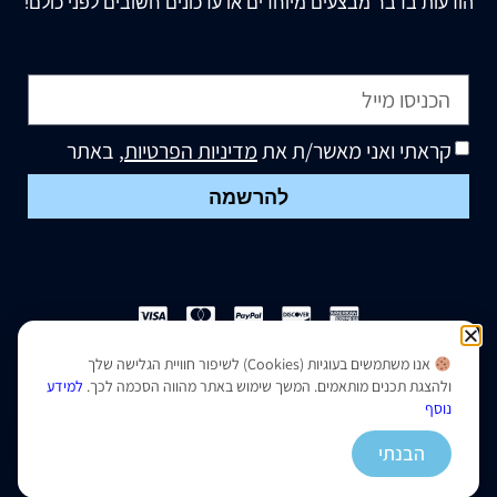
הודעות בדבר מבצעים מיוחדים או עדכונים חשובים לפני כולם!
קראתי ואני מאשר/ת את
מדיניות הפרטיות
, באתר
להרשמה
אנו משתמשים בעוגיות (Cookies) לשיפור חוויית הגלישה שלך
הצהרת נגישות
|
מדיניות פרטיות
ולהצגת תכנים מותאמים. המשך שימוש באתר מהווה הסכמה לכך.
למידע
נוסף
נבנה ועוצב על ידי –
סמארט סייטס
הבנתי