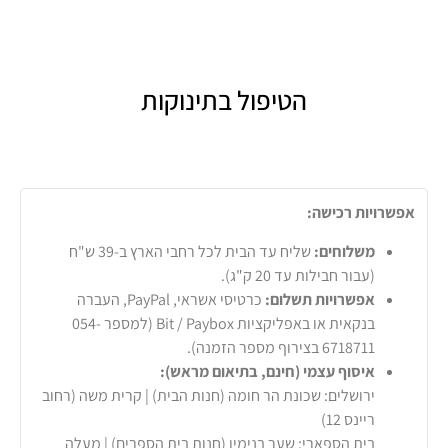
הטיפול בתינוקות
אפשרויות רכישה:
משלוחים:
שליח עד הבית לכל רחבי הארץ ב-39 ש"ח
(עבור חבילות עד 20 ק"ג).
אפשרויות תשלום:
כרטיסי אשראי, PayPal, העברה
בנקאית או באפליקציות Bit / Paybox (למספר 054-
6718711 בצירוף מספר הזמנה).
איסוף עצמי (חינם, בתיאום מראש):
ירושלים: שכונת הר חומה (חנות הבית) | קרית משה (רחוב
ריינס 12)
בית הספארי: שער בנימין (חנות בית הספרים) | מעלה