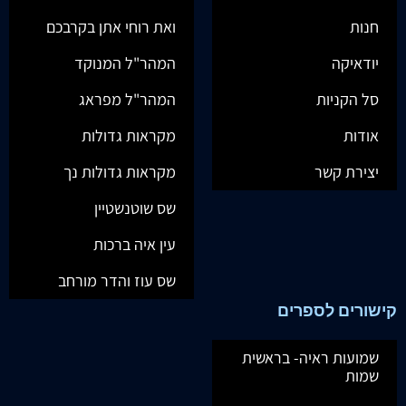
חנות
ואת רוחי אתן בקרבכם
יודאיקה
המהר"ל המנוקד
סל הקניות
המהר"ל מפראג
אודות
מקראות גדולות
יצירת קשר
מקראות גדולות נך
שס שוטנשטיין
עין איה ברכות
שס עוז והדר מורחב
קישורים לספרים
שמועות ראיה- בראשית
שמות