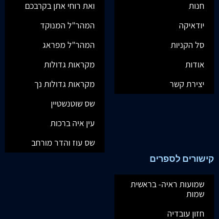
חנות
ואת רוחי אתן בקרבכם
יודאיקה
המהר"ל המנוקד
סל הקניות
המהר"ל מפראג
אודות
מקראות גדולות
יצירת קשר
מקראות גדולות נך
שס שוטנשטיין
עין איה ברכות
שס עוז והדר מורחב
קישורים לספרים
שמועות ראיה- בראשית
שמות
חזון עובדיה